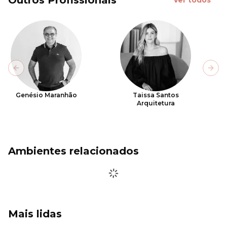
Previous slide
Next
Genésio Maranhão
Taissa Santos
Arquitetura
Ambientes relacionados
Mais lidas