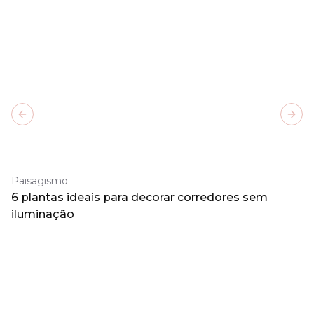
Previous slide
Next
Paisagismo
6 plantas ideais para decorar corredores sem
iluminação