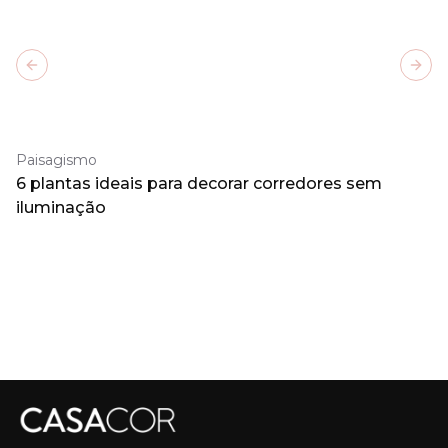
Previous slide
Next
Paisagismo
6 plantas ideais para decorar corredores sem
iluminação