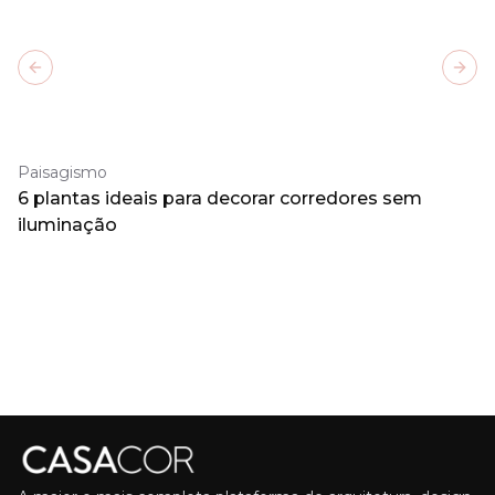
Previous slide
Next
Paisagismo
6 plantas ideais para decorar corredores sem
iluminação