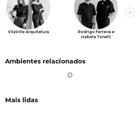
Previous slide
Next
VilaVille Arquitetura
Rodrigo Ferreira e
Isabela Tonelli
Ambientes relacionados
Mais lidas