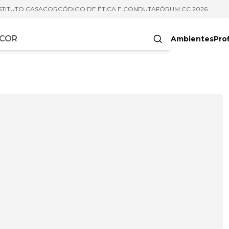
STITUTO CASACOR
CÓDIGO DE ÉTICA E CONDUTA
FÓRUM CC 2026
Ambientes
Prof
racteres