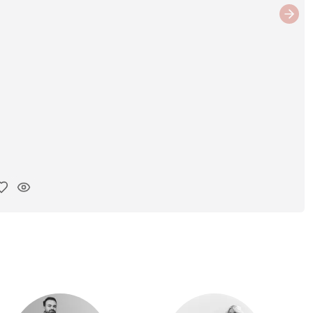
Next
ar link