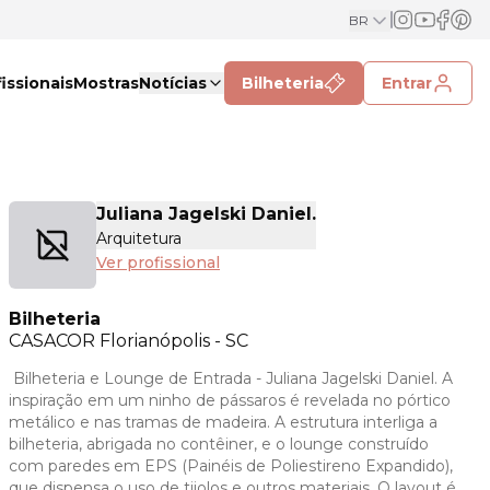
BR
issionais
Mostras
Notícias
Bilheteria
Entrar
Juliana Jagelski Daniel.
Arquitetura
Ver profissional
Bilheteria
CASACOR
Florianópolis - SC
Bilheteria e Lounge de Entrada - Juliana Jagelski Daniel. A
inspiração em um ninho de pássaros é revelada no pórtico
metálico e nas tramas de madeira. A estrutura interliga a
bilheteria, abrigada no contêiner, e o lounge construído
com paredes em EPS (Painéis de Poliestireno Expandido),
que dispensa o uso de tijolos e outros materiais. O layout é