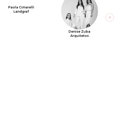
Paola Cimarelli
Landgraf
Next
Denise Zuba
Arquitetos