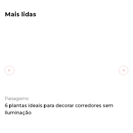
Mais lidas
Previous slide
Next
Paisagismo
6 plantas ideais para decorar corredores sem
iluminação