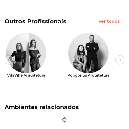
Outros Profissionais
Ver todos
Previous slide
Next
VilaVille Arquitetura
Poligonus Arquitetura
Ambientes relacionados