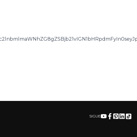
c2lnbmlmaWNhZG8gZSBjb21vIGN1bHRpdmFyIn0seyJpZ
SIGUE