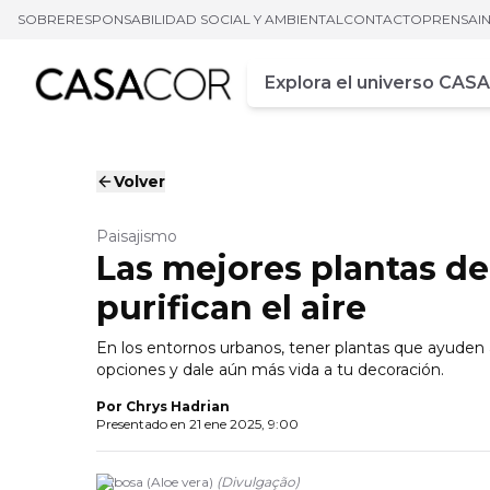
SOBRE
RESPONSABILIDAD SOCIAL Y AMBIENTAL
CONTACTO
PRENSA
I
Campo de busca
Ingrese al menos tres car
Volver
Paisajismo
Las mejores plantas de
purifican el aire
En los entornos urbanos, tener plantas que ayuden a
opciones y dale aún más vida a tu decoración.
Por
Chrys Hadrian
Presentado en
21 ene 2025, 9:00
Babosa (Aloe vera)
(
Divulgação
)