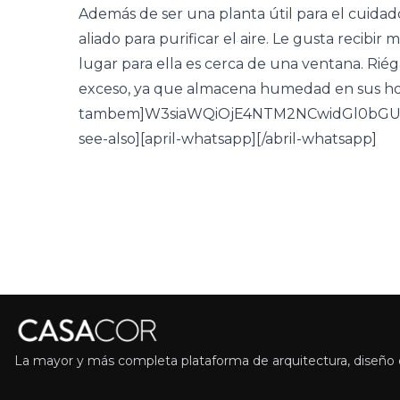
Además de ser una planta útil para el cuidado 
aliado para purificar el aire. Le gusta recibir
lugar para ella es cerca de una ventana. Rié
exceso, ya que almacena humedad en sus hojas
tambem]W3siaWQiOjE4NTM2NCwidGl0bGUi
see-also][april-whatsapp][/abril-whatsapp]
La mayor y más completa plataforma de arquitectura, diseño d