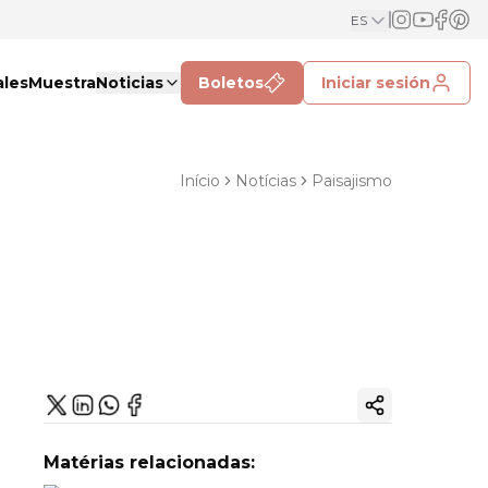
ES
ales
Muestra
Noticias
Boletos
Iniciar sesión
Início
Notícias
Paisajismo
Copiar enlac
Matérias relacionadas: