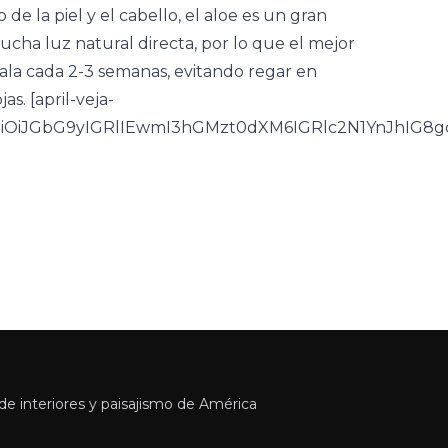
de la piel y el cabello, el aloe es un gran
 mucha luz natural directa, por lo que el mejor
gala cada 2-3 semanas, evitando regar en
. [april-veja-
OiJGbG9yIGRlIEwmI3hGMzt0dXM6IGRlc2N1YnJhIG8g
e interiores y paisajismo de América