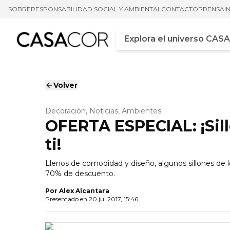
SOBRE
RESPONSABILIDAD SOCIAL Y AMBIENTAL
CONTACTO
PRENSA
I
Campo de busca
Ingrese al menos tres car
Volver
Decoración, Noticias, Ambientes
OFERTA ESPECIAL: ¡Sil
ti!
Llenos de comodidad y diseño, algunos sillones de l
70% de descuento.
Por
Alex Alcantara
Presentado en
20 jul 2017, 15:46