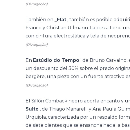
(Divulgação)
También en
_Flat
, también es posible adquir
Franco y
Christian Ullmann. La pieza tiene un
con pintura electrostática y tela de neopren
(Divulgação)
En
Estúdio do Tempo
, de Bruno Carvalho, 
un descuento del 30% sobre el precio origin
bergère, una pieza con un fuerte atractivo es
(Divulgação)
El Sillón Comback negro aporta encanto y un
Suite
, de Thiago Manarelli y Ana Paula Guima
Urquiola,
caracterizada por un respaldo for
de siete dientes que se ensancha hacia la b