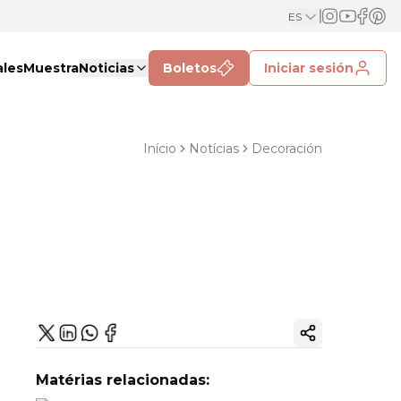
ES
ales
Muestra
Noticias
Boletos
Iniciar sesión
Início
Notícias
Decoración
Copiar enlac
Matérias relacionadas: