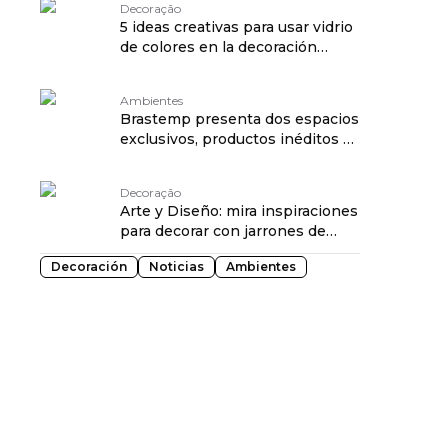
Decoração
5 ideas creativas para usar vidrio
de colores en la decoración
traduzido por: OPENROUTER
Ambientes
Brastemp presenta dos espacios
exclusivos, productos inéditos y
nuevo lenguaje visual en
CASACOR São Paulo 2026
Decoração
traduzido por: OPENROUTER
Arte y Diseño: mira inspiraciones
para decorar con jarrones de
cerámica traduzido por:
Decoración
Noticias
Ambientes
OPENROUTER