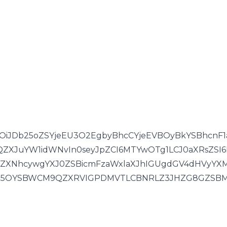
02
/
18
-
iOiJDb25oZSYjeEU3O2EgbyBhcCYjeEVBOyBkYSBhcnF
JuYW1idWNvIn0seyJpZCI6MTYwOTg1LCJ0aXRsZSI6Ik
NhcywgYXJ0ZSBicmFzaWxlaXJhIGUgdGV4dHVyYXMifS
W5OYSBWCM9QZXRVIGPDMVTLCBNRLZ3JHZG8GZSB