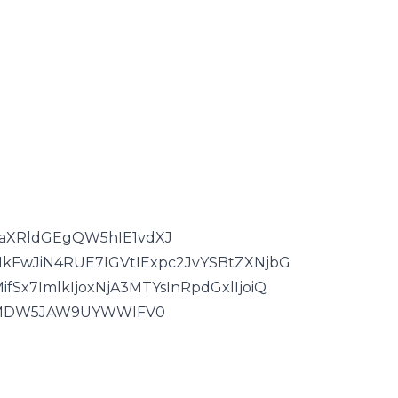
1aXRldGEgQW5hIE1vdXJ
FwJiN4RUE7IGVtIExpc2JvYSBtZXNjbG
x7ImlkIjoxNjA3MTYsInRpdGxlIjoiQ
MDW5JAW9UYWWIFV0