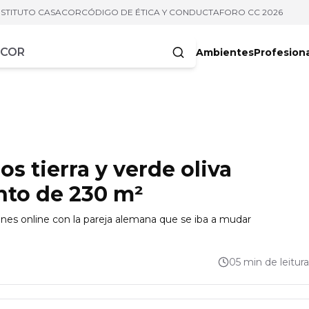
NSTITUTO CASACOR
CÓDIGO DE ÉTICA Y CONDUCTA
FORO CC 2026
Ambientes
Profesion
acteres
s tierra y verde oliva
nto de 230 m²
ones online con la pareja alemana que se iba a mudar
05 min de leitura