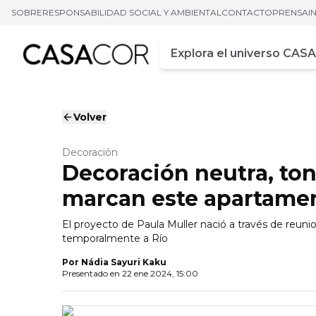
SOBRE
RESPONSABILIDAD SOCIAL Y AMBIENTAL
CONTACTO
PRENSA
I
Campo de busca
Ingrese al menos tres car
Volver
Decoración
Decoración neutra, tono
marcan este apartame
El proyecto de Paula Muller nació a través de reuni
temporalmente a Río
Por
Nádia Sayuri Kaku
Presentado en
22 ene 2024, 15:00