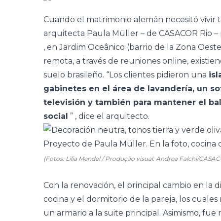
Cuando el matrimonio alemán necesitó vivir 
arquitecta
Paula Müller
– de
CASACOR Rio
– 
, en Jardim Oceânico (barrio de la Zona Oeste
remota, a través de reuniones online, existi
suelo brasileño. “Los clientes pidieron una
isl
gabinetes en el área de lavandería, un s
televisión y también para mantener el bal
social
” , dice el arquitecto.
(Fotos: Lilia Mendel / Produção visual: Andrea Falchi/CASA
Con la renovación, el principal cambio en la d
cocina
y el dormitorio de la pareja, los cuale
un armario a la suite principal. Asimismo, fue 