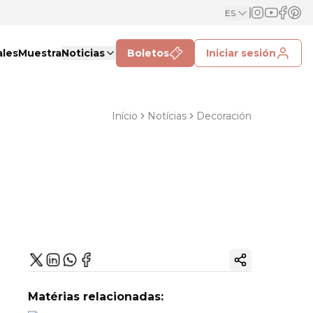
ES
ales
Muestra
Noticias
Boletos
Iniciar sesión
Início
Notícias
Decoración
Copiar enlac
Matérias relacionadas: