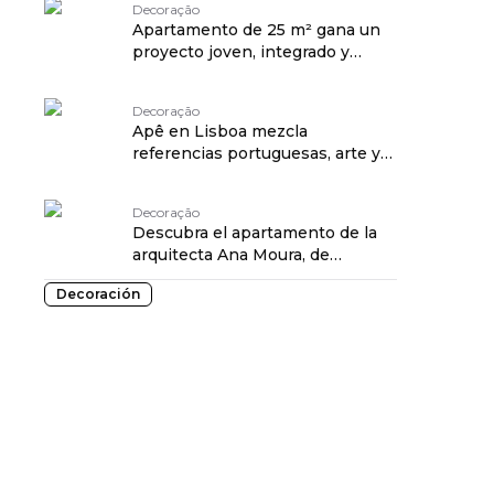
Decoração
Apartamento de 25 m² gana un
proyecto joven, integrado y
funcional
Decoração
Apê en Lisboa mezcla
referencias portuguesas, arte y
texturas brasileñas
Decoração
Descubra el apartamento de la
arquitecta Ana Moura, de
CASACOR Pernambuco
Decoración