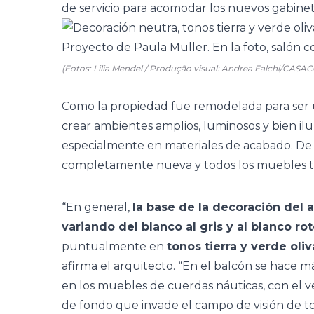
de servicio para acomodar los nuevos gabinetes
(Fotos: Lilia Mendel / Produção visual: Andrea Falchi/CASA
Como la propiedad fue remodelada para ser 
crear ambientes amplios, luminosos y bien ilu
especialmente en materiales de acabado. De 
completamente nueva y todos los muebles t
“En general,
la base de la decoración del 
variando del blanco al gris y al blanco ro
puntualmente en
tonos tierra y verde oliv
afirma el arquitecto. “En
el balcón
se hace má
en los muebles de cuerdas náuticas, con el v
de fondo que invade el campo de visión de tod