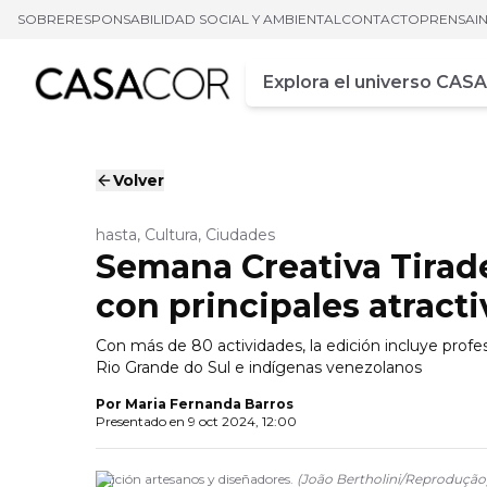
SOBRE
RESPONSABILIDAD SOCIAL Y AMBIENTAL
CONTACTO
PRENSA
I
Campo de busca
Ingrese al menos tres car
Volver
hasta, Cultura, Ciudades
Semana Creativa Tiraden
con principales atract
Con más de 80 actividades, la edición incluye profe
Rio Grande do Sul e indígenas venezolanos
Por
Maria Fernanda Barros
Presentado en
9 oct 2024, 12:00
Edición artesanos y diseñadores.
(
João Bertholini/Reprodução