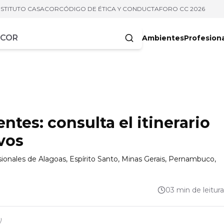
NSTITUTO CASACOR
CÓDIGO DE ÉTICA Y CONDUCTA
FORO CC 2026
Ambientes
Profesion
acteres
tes: consulta el itinerario
ivos
sionales de Alagoas, Espírito Santo, Minas Gerais, Pernambuco,
03 min de leitura
)