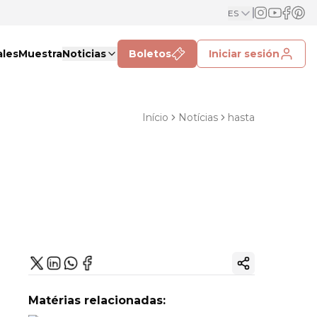
ES
ales
Muestra
Noticias
Boletos
Iniciar sesión
Início
Notícias
hasta
Copiar enlac
Matérias relacionadas: