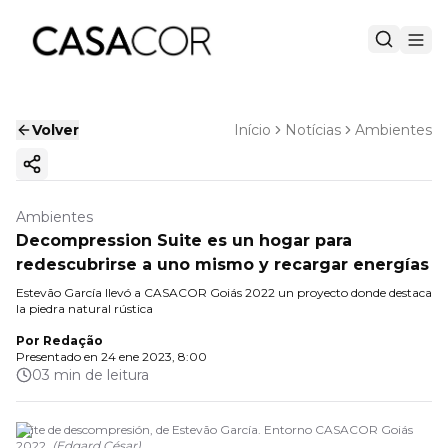
Volver
Início
Notícias
Ambientes
Copiar enlace
Ambientes
Decompression Suite es un hogar para
redescubrirse a uno mismo y recargar energías
Estevão García llevó a CASACOR Goiás 2022 un proyecto donde destaca
la piedra natural rústica
Por
Redação
Presentado en
24 ene 2023, 8:00
03 min de leitura
Suite de descompresión, de Estevão García. Entorno CASACOR Goiás
2022.
(
Edgard César
)