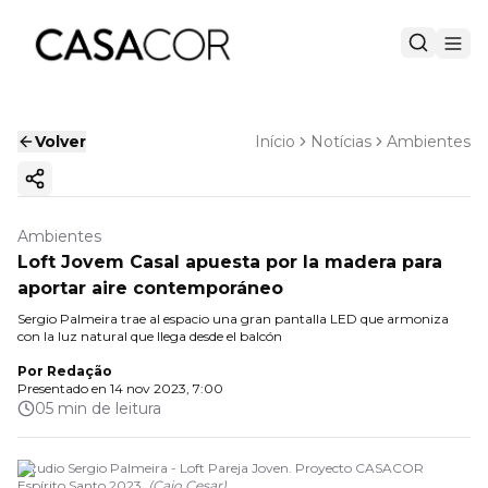
Volver
Início
Notícias
Ambientes
Copiar enlace
Ambientes
Loft Jovem Casal apuesta por la madera para
aportar aire contemporáneo
Sergio Palmeira trae al espacio una gran pantalla LED que armoniza
con la luz natural que llega desde el balcón
Por
Redação
Presentado en
14 nov 2023, 7:00
05 min de leitura
Estudio Sergio Palmeira - Loft Pareja Joven. Proyecto CASACOR
Espírito Santo 2023.
(
Caio Cesar
)