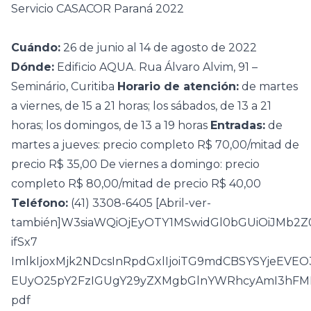
Servicio CASACOR Paraná 2022
Cuándo:
26 de junio al 14 de agosto de 2022
Dónde:
Edificio AQUA. Rua Álvaro Alvim, 91 –
Seminário, Curitiba
Horario de atención:
de martes
a viernes, de 15 a 21 horas; los sábados, de 13 a 21
horas; los domingos, de 13 a 19 horas
Entradas:
de
martes a jueves: precio completo R$ 70,00/mitad de
precio R$ 35,00 De viernes a domingo: precio
completo R$ 80,00/mitad de precio R$ 40,00
Teléfono:
(41) 3308-6405 [Abril-ver-
también]W3siaWQiOjEyOTY1MSwidGl0bGUiOiJMb2
ifSx7
ImlkIjoxMjk2NDcsInRpdGxlIjoiTG9mdCBSYSYjeEVE
EUyO25pY2FzIGUgY29yZXMgbGlnYWRhcyAmI3hFMDs
pdf