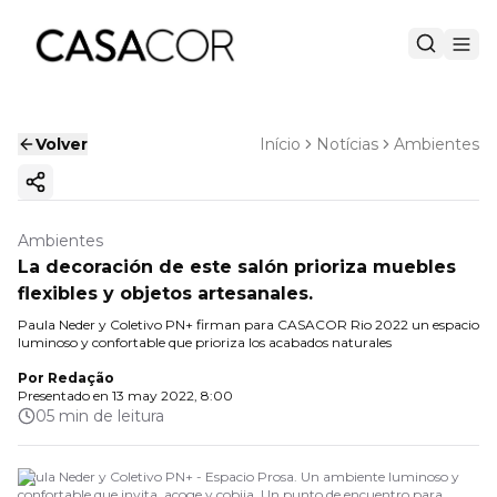
Volver
Início
Notícias
Ambientes
Copiar enlace
Ambientes
La decoración de este salón prioriza muebles
flexibles y objetos artesanales.
Paula Neder y Coletivo PN+ firman para CASACOR Rio 2022 un espacio
luminoso y confortable que prioriza los acabados naturales
Por
Redação
Presentado en
13 may 2022, 8:00
05 min de leitura
Paula Neder y Coletivo PN+ - Espacio Prosa. Un ambiente luminoso y
confortable que invita, acoge y cobija. Un punto de encuentro para