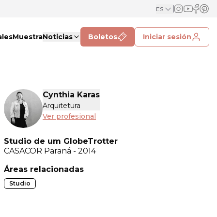
ES
ales
Muestra
Noticias
Boletos
Iniciar sesión
Cynthia Karas
Arquitetura
Ver profesional
Studio de um GlobeTrotter
CASACOR
Paraná - 2014
Áreas relacionadas
Studio