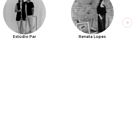
Next
Estúdio Par
Renata Lopes