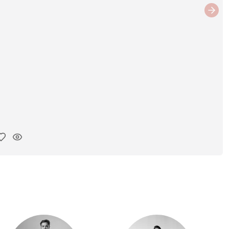
Next
iar enlace