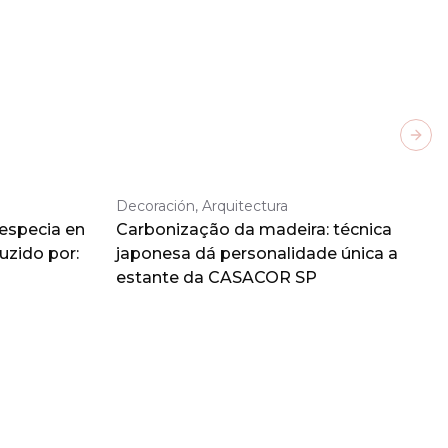
Next
Decoración, Arquitectura
 especia en
Carbonização da madeira: técnica
duzido por:
japonesa dá personalidade única a
estante da CASACOR SP