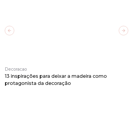
Previous slide
Next
Decoracao
13 inspirações para deixar a madeira como
protagonista da decoração