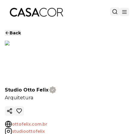
Back
Studio Otto Felix
Arquitetura
Copy ink
ottofelix.com.br
studioottofelix