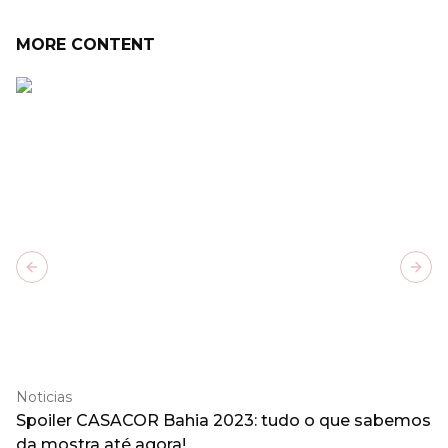
MORE CONTENT
Previous slide
Next
Noticias
Spoiler CASACOR Bahia 2023: tudo o que sabemos
da mostra até agora!