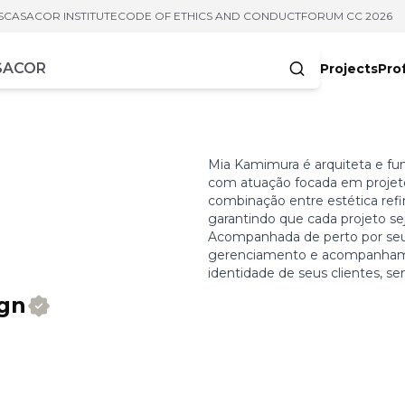
S
CASACOR INSTITUTE
CODE OF ETHICS AND CONDUCT
FORUM CC 2026
Projects
Pro
cters
Mia Kamimura é arquiteta e fun
com atuação focada em projetos
combinação entre estética refi
garantindo que cada projeto se
Acompanhada de perto por seu 
gerenciamento e acompanhame
identidade de seus clientes, s
ign