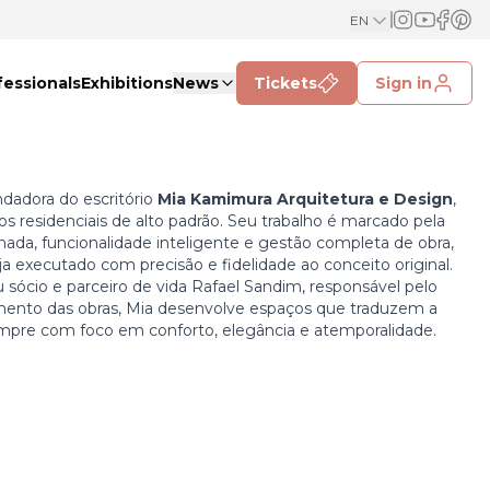
EN
fessionals
Exhibitions
News
Tickets
Sign in
dadora do escritório
Mia Kamimura Arquitetura e Design
,
 residenciais de alto padrão. Seu trabalho é marcado pela
nada, funcionalidade inteligente e gestão completa de obra,
ja executado com precisão e fidelidade ao conceito original.
sócio e parceiro de vida Rafael Sandim, responsável pelo
nto das obras, Mia desenvolve espaços que traduzem a
empre com foco em conforto, elegância e atemporalidade.