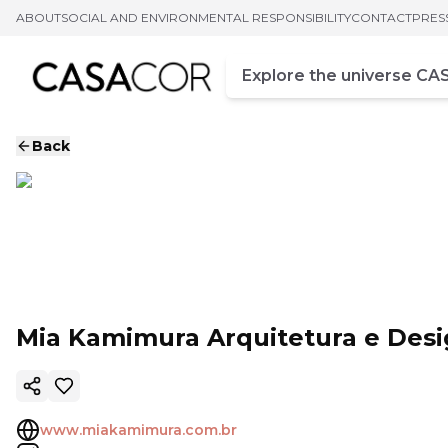
ABOUT
SOCIAL AND ENVIRONMENTAL RESPONSIBILITY
CONTACT
PRES
Campo de busca
Enter at least three chara
Back
Mia Kamimura Arquitetura e Des
Copy ink
www.miakamimura.com.br