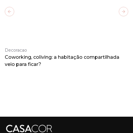
Previous slide
Next
Decoracao
Coworking, coliving: a habitação compartilhada
veio para ficar?