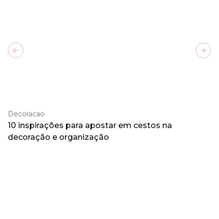
Previous slide
Next
Decoracao
10 inspirações para apostar em cestos na
decoração e organização