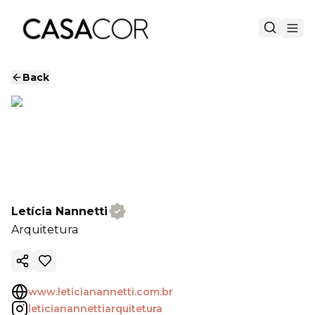
Back
Letícia Nannetti
Arquitetura
Copy ink
www.leticianannetti.com.br
leticianannettiarquitetura