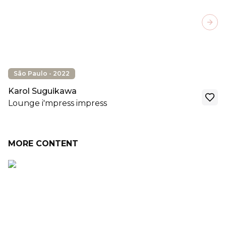
Next
São Paulo - 2022
Karol Suguikawa
Lounge i'mpress impress
MORE CONTENT