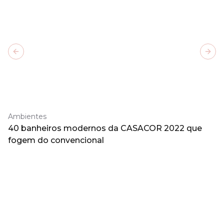
Previous slide
Next
Ambientes
40 banheiros modernos da CASACOR 2022 que
fogem do convencional