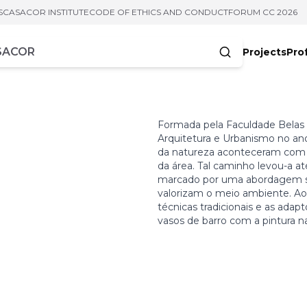
S
CASACOR INSTITUTE
CODE OF ETHICS AND CONDUCT
FORUM CC 2026
Projects
Pro
cters
Formada pela Faculdade Belas 
Arquitetura e Urbanismo no an
da natureza aconteceram com a
da área. Tal caminho levou-a a
marcado por uma abordagem se
valorizam o meio ambiente. Ao
técnicas tradicionais e as ada
vasos de barro com a pintura 