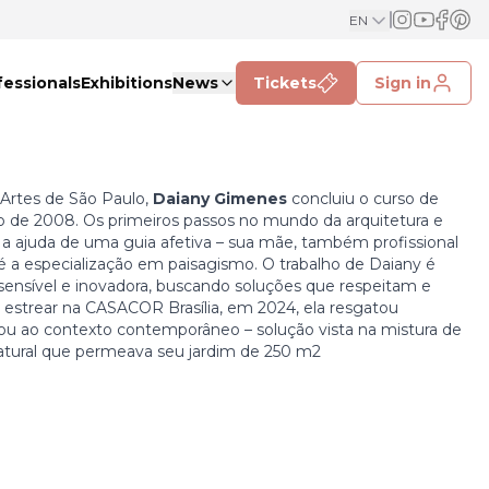
EN
fessionals
Exhibitions
News
Tickets
Sign in
Artes de São Paulo,
Daiany Gimenes
concluiu o curso de
o de 2008. Os primeiros passos no mundo da arquitetura e
 ajuda de uma guia afetiva – sua mãe, também profissional
té a especialização em paisagismo. O trabalho de Daiany é
nsível e inovadora, buscando soluções que respeitam e
 estrear na CASACOR Brasília, em 2024, ela resgatou
ptou ao contexto contemporâneo – solução vista na mistura de
natural que permeava seu jardim de 250 m2