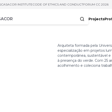
S
CASACOR INSTITUTE
CODE OF ETHICS AND CONDUCT
FORUM CC 2026
Projects
Pro
cters
Arquiteta formada pela Universi
especialização em projetos lum
contemporânea, sustentável e
à presença do verde. Com 25 an
acolhimento e coleciona trabal