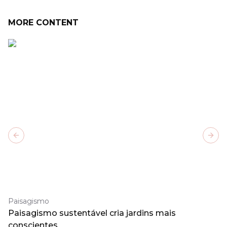
MORE CONTENT
Previous slide
Next
Paisagismo
Paisagismo sustentável cria jardins mais
conscientes