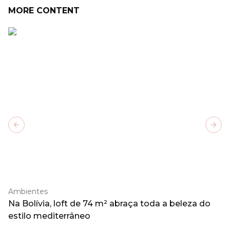
MORE CONTENT
Previous slide
Next
Ambientes
Na Bolívia, loft de 74 m² abraça toda a beleza do
estilo mediterrâneo