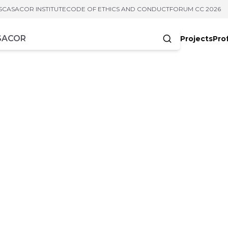
S
CASACOR INSTITUTE
CODE OF ETHICS AND CONDUCT
FORUM CC 2026
Projects
Pro
cters