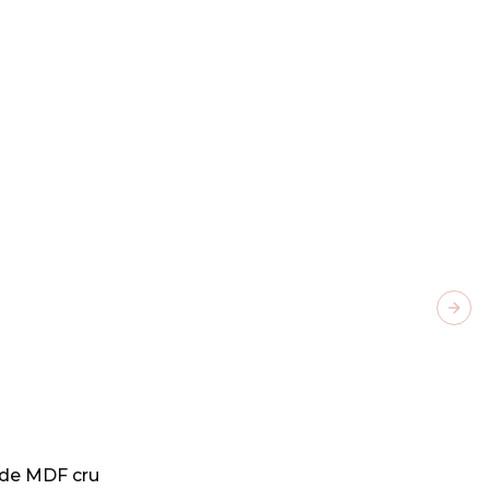
Next
 de MDF cru