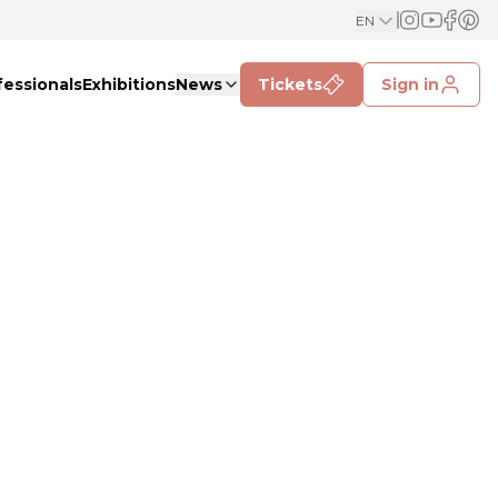
EN
fessionals
Exhibitions
News
Tickets
Sign in