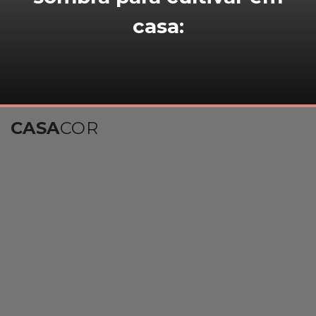
casa:
CASA
COR