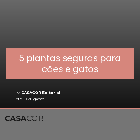
5 plantas seguras para
cães e gatos
Por
CASACOR Editorial
Foto: Divulgação
CASA
COR