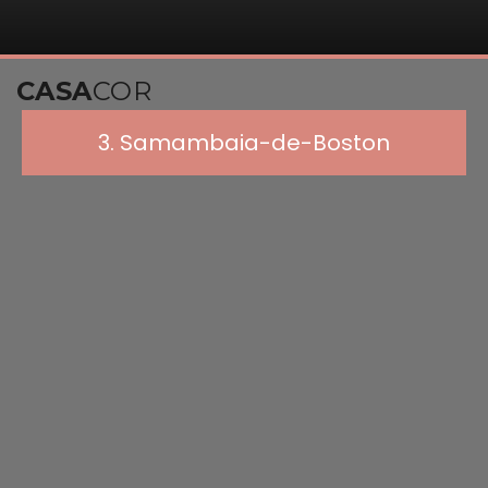
CASA
COR
3. Samambaia-de-Boston