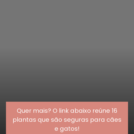
Quer mais? O link abaixo reúne 16
plantas que são seguras para cães
e gatos!