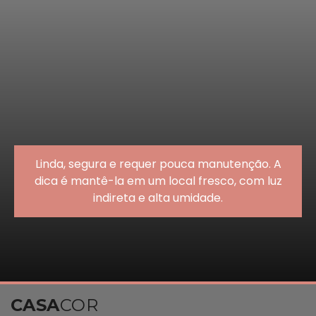
Linda, segura e requer pouca manutenção. A
dica é mantê-la em um local fresco, com luz
indireta e alta umidade.
CASA
COR