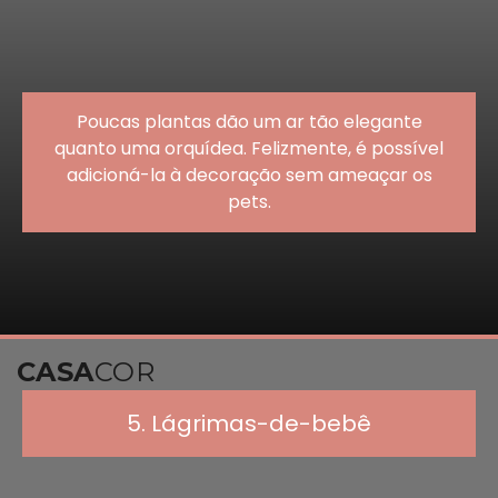
Poucas plantas dão um ar tão elegante
quanto uma orquídea. Felizmente, é possível
adicioná-la à decoração sem ameaçar os
pets.
CASA
COR
5. Lágrimas-de-bebê