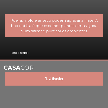
Poeira, mofo e ar seco podem agravar a rinite. A
boa notícia é que escolher plantas certas ajuda
a umidificar e purificar os ambientes.
Foto: Freepik
CASA
COR
1. Jiboia