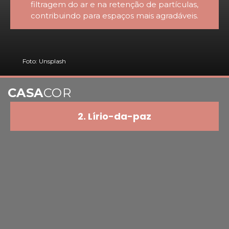
filtragem do ar e na retenção de partículas,
contribuindo para espaços mais agradáveis.
Foto: Unsplash
CASA
COR
2. Lírio-da-paz