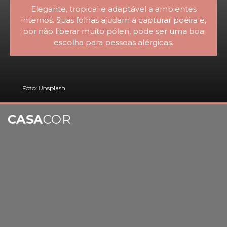
Elegante, tropical e adaptável a ambientes
internos. Suas folhas ajudam a capturar poeira e,
por não liberar muito pólen, pode ser uma boa
escolha para pessoas alérgicas.
Foto: Unsplash
CASA
COR