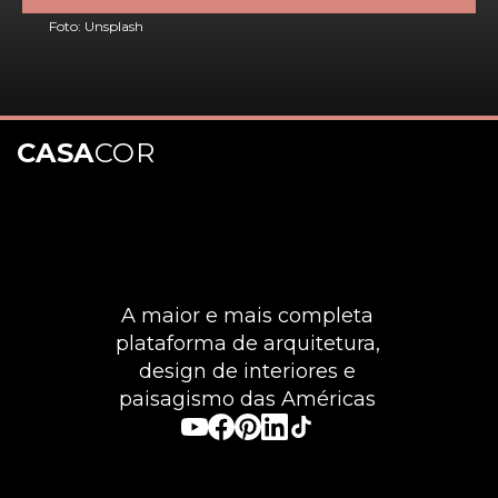
Foto: Unsplash
CASA
COR
Opening
https://casacor.abril.com.br/pt-BR/noticias/paisagismo/rinite-7-plantas-que-podem-ajudar-no-controle-das-alergias
A maior e mais completa
plataforma de arquitetura,
design de interiores e
paisagismo das Américas