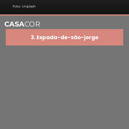
Foto: Unplash
CASA
COR
3. Espada-de-são-jorge