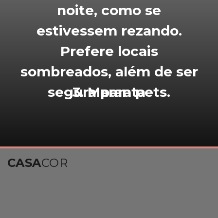
noite, como se
estivessem rezando.
Prefere locais
sombreados, além de ser
segura para pets.
3. Maranta
CASA
COR