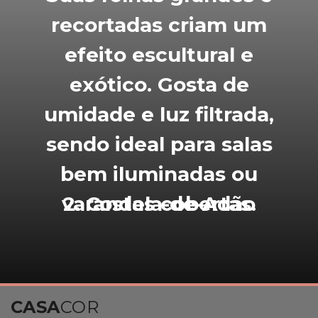
recortadas criam um
efeito escultural e
exótico. Gosta de
umidade e luz filtrada,
sendo ideal para salas
bem iluminadas ou
varandas cobertas.
2. Costela-de-Adão
CASA
COR