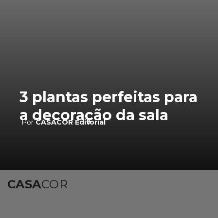
3 plantas perfeitas para
a decoração da sala
Por
CASACOR Editorial
CASA
COR