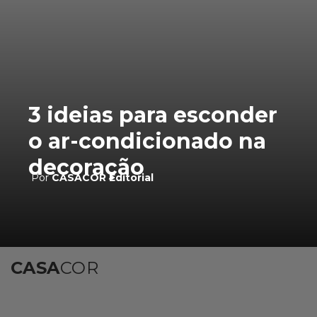
3 ideias para esconder
o ar-condicionado na
decoração
Por
CASACOR Editorial
CASA
COR