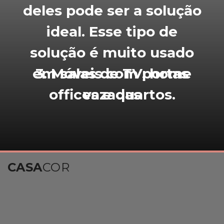
deles pode ser a solução
ideal. Esse tipo de
solução é muito usado
em salas de TV, home
3. Móveis com portas
offices e quartos.
vazadas
CASA
COR