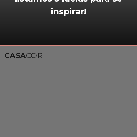
inspirar!
CASA
COR