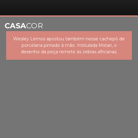
CASA
COR
Wesley Lemos apostou também nesse cachepô de
porcelana pintado à mão. Intitulada Mstari, o
desenho da peça remete às zebras africanas.