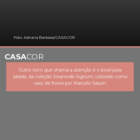
Foto: Adriana Barbosa/CASACOR
CASA
COR
Outro item que chama a atenção é o bowl para
salada, da coleção Swarovski Signum, utilizado como
vaso de flores por Marcelo Salum.