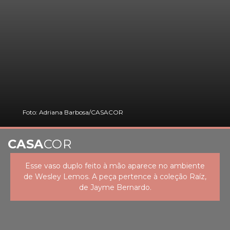
Foto: Adriana Barbosa/CASACOR
CASA
COR
Esse vaso duplo feito à mão aparece no ambiente
de Wesley Lemos. A peça pertence à coleção Raíz,
de Jayme Bernardo.