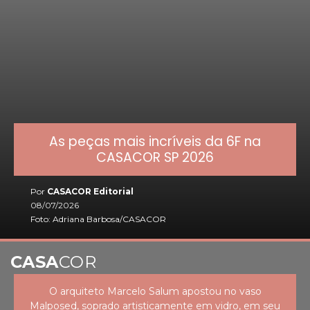
As peças mais incríveis da 6F na
CASACOR SP 2026
Por
CASACOR Editorial
08/07/2026
Foto: Adriana Barbosa/CASACOR
CASA
COR
O arquiteto Marcelo Salum apostou no vaso
Malposed, soprado artisticamente em vidro, em seu