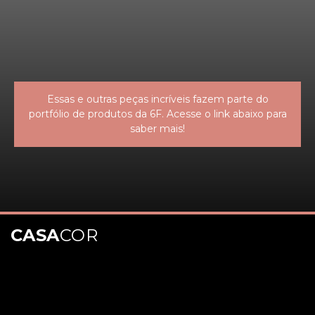
Essas e outras peças incríveis fazem parte do
portfólio de produtos da 6F. Acesse o link abaixo para
saber mais!
CASA
COR
Opening
https://www.instagram.com/6fdecoracoes/