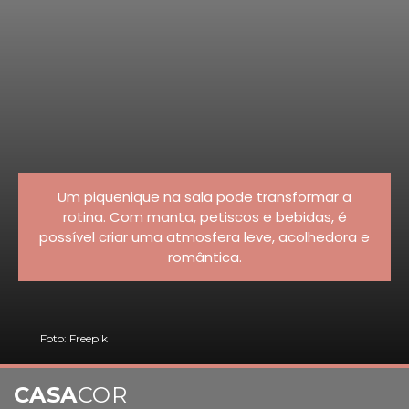
Um piquenique na sala pode transformar a
rotina. Com manta, petiscos e bebidas, é
possível criar uma atmosfera leve, acolhedora e
romântica.
Foto: Freepik
CASA
COR