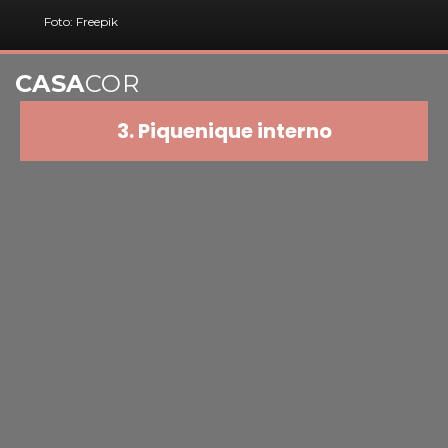
Foto: Freepik
CASA
COR
3. Piquenique interno