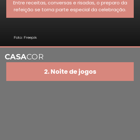
Entre receitas, conversas e risadas, o preparo da
refeição se torna parte especial da celebração.
Foto: Freepik
CASA
COR
2. Noite de jogos