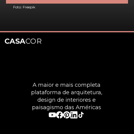
Foto: Freepik
CASA
COR
Opening
https://casacor.abril.com.br/pt-BR/noticias/dia-a-dia/dia-dos-namorados-em-casa-10-ideias-para-uma-comemoracao-aconchegante
A maior e mais completa
plataforma de arquitetura,
design de interiores e
paisagismo das Américas