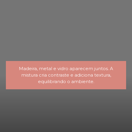
Madeira, metal e vidro aparecem juntos. A
mistura cria contraste e adiciona textura,
equilibrando o ambiente.