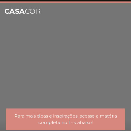
CASA
COR
Para mais dicas e inspirações, acesse a matéria
completa no link abaixo!