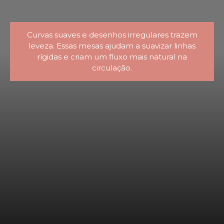
Curvas suaves e desenhos irregulares trazem
leveza. Essas mesas ajudam a suavizar linhas
rígidas e criam um fluxo mais natural na
circulação.