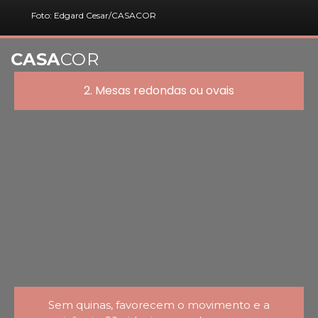
Foto: Edgard Cesar/CASACOR
CASA
COR
2. Mesas redondas ou ovais
Sem quinas, favorecem o movimento e a