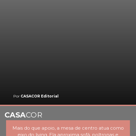
Por
CASACOR Editorial
CASA
COR
Mais do que apoio, a mesa de centro atua como
eixo do living. Ela aproxima sofá, poltronas e