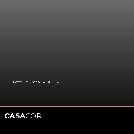
Foto: Lio Simas/CASACOR
CASA
COR
Opening
https://casacor.abril.com.br/pt-BR/noticias/design/mesas-de-centro-modernas-para-sala