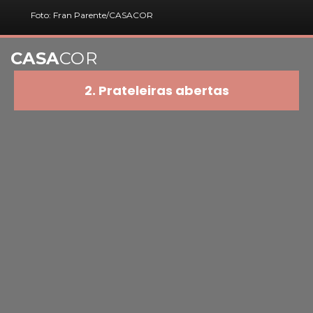
Foto: Fran Parente/CASACOR
CASA
COR
2. Prateleiras abertas