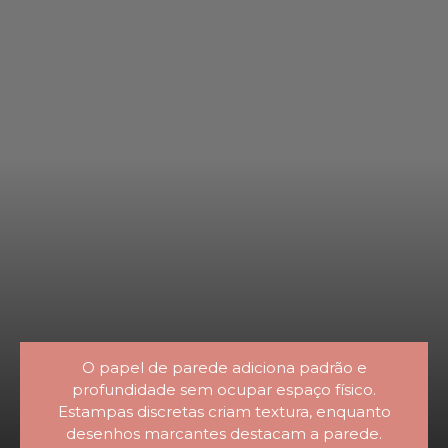
O papel de parede adiciona padrão e
profundidade sem ocupar espaço físico.
Estampas discretas criam textura, enquanto
desenhos marcantes destacam a parede.