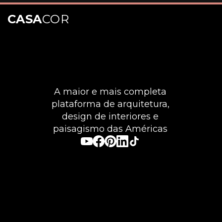
CASA
COR
Opening
https://casacor.abril.com.br/pt-BR/noticias/decoracao/parede-da-sala-13-inspiracoes-criativas-para-transformar-o-espaco
A maior e mais completa
plataforma de arquitetura,
design de interiores e
paisagismo das Américas