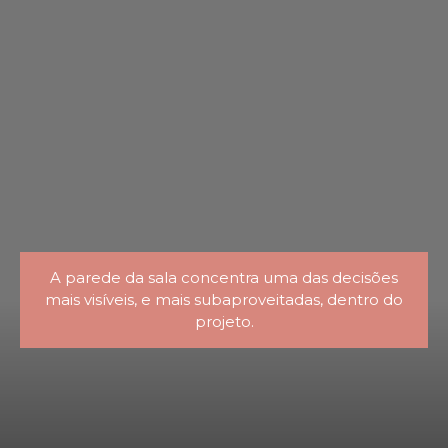
A parede da sala concentra uma das decisões
mais visíveis, e mais subaproveitadas, dentro do
projeto.