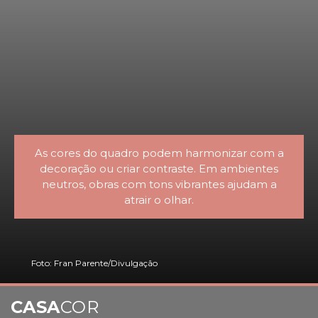
As cores do quadro podem harmonizar com a
decoração ou criar contraste. Em ambientes
neutros, obras com tons vibrantes ajudam a
atrair o olhar.
Foto: Fran Parente/Divulgação
CASA
COR