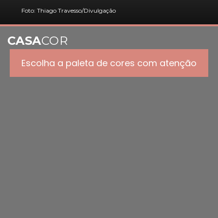
Foto: Thiago Travesso/Divulgação
CASA
COR
Escolha a paleta de cores com atenção