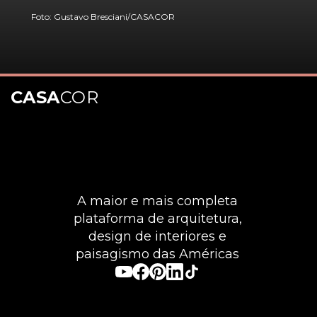
Foto: Gustavo Bresciani/CASACOR
CASA
COR
Opening
https://casacor.abril.com.br/pt-BR/noticias/decoracao/10-inspiracoes-de-quadros-grandes-para-deixar-a-sala-com-personalidade
A maior e mais completa
plataforma de arquitetura,
design de interiores e
paisagismo das Américas