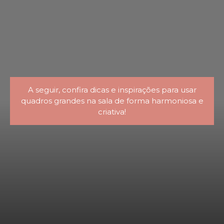
A seguir, confira dicas e inspirações para usar
quadros grandes na sala de forma harmoniosa e
criativa!