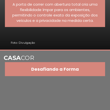
A porta de correr com abertura total cria uma
flexibilidade ímpar para os ambientes,
permitindo o controle exato da exposição dos
veículos e a privacidade na medida certa.
Foto: Divulgação
CASA
COR
Desafiando a Forma