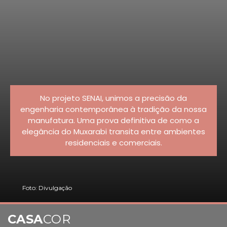
No projeto SENAI, unimos a precisão da
engenharia contemporânea à tradição da nossa
manufatura. Uma prova definitiva de como a
elegância do Muxarabi transita entre ambientes
residenciais e comerciais.
Foto: Divulgação
CASA
COR