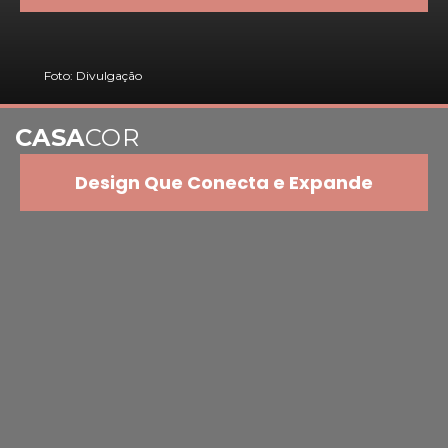
Foto: Divulgação
CASA
COR
Design Que Conecta e Expande