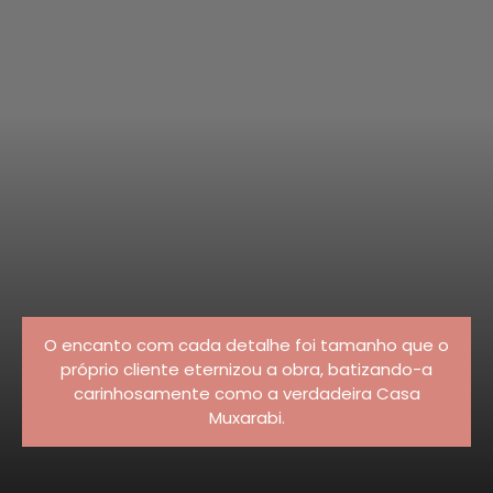
O encanto com cada detalhe foi tamanho que o
próprio cliente eternizou a obra, batizando-a
carinhosamente como a verdadeira Casa
Muxarabi.