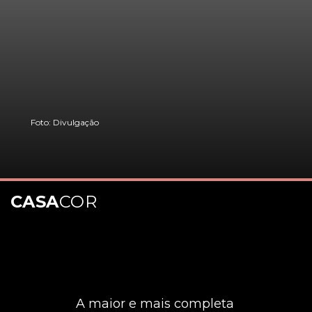
Foto: Divulgação
CASA
COR
Opening
https://www.instagram.com/p/DZLX7uDjX5D/
A maior e mais completa