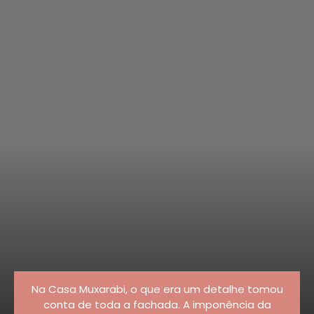
Na Casa Muxarabi, o que era um detalhe tomou
conta de toda a fachada. A imponência da