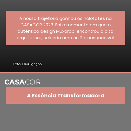
A nossa trajetória ganhou os holofotes na
CASACOR 2023. Foi o momento em que o
autêntico design Muxarabi encontrou a alta
arquitetura, selando uma união inesquecível.
Foto: Divulgação
CASA
COR
A Essência Transformadora