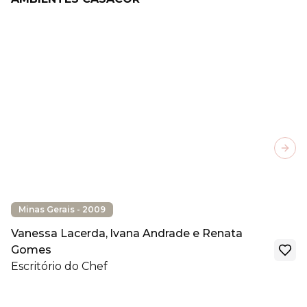
Next
Minas Gerais - 2009
Vanessa Lacerda, lvana Andrade e Renata
Gomes
Escritório do Chef