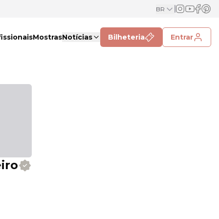
BR
issionais
Mostras
Notícias
Bilheteria
Entrar
iro