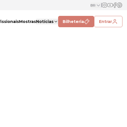
BR
issionais
Mostras
Notícias
Bilheteria
Entrar