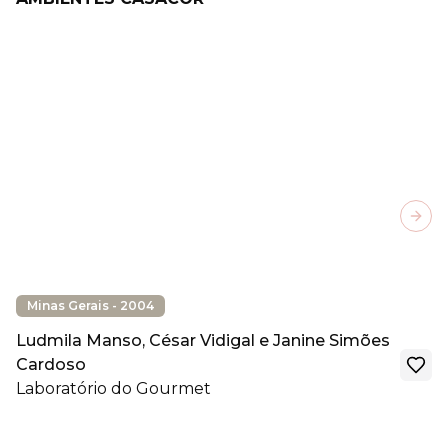
Next
Minas Gerais - 2004
Ludmila Manso, César Vidigal e Janine Simões
Cardoso
Laboratório do Gourmet