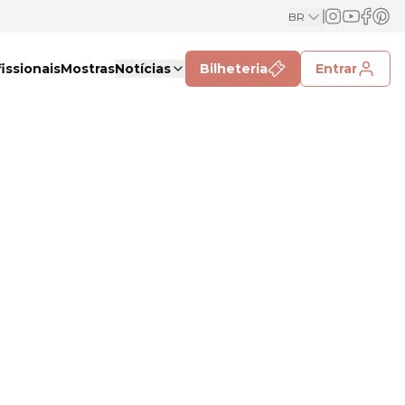
BR
issionais
Mostras
Notícias
Bilheteria
Entrar