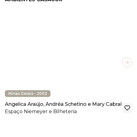
Next
Minas Gerais - 2002
Angelica Araújo, Andréa Schetino e Mary Cabral
Espaço Niemeyer e Bilheteria