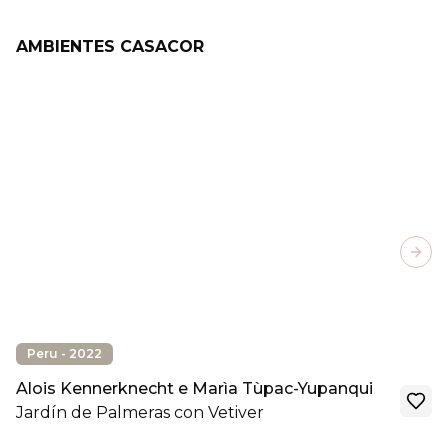
AMBIENTES CASACOR
Next
Peru - 2022
Alois Kennerknecht e Marìa Tùpac-Yupanqui
Jardín de Palmeras con Vetiver