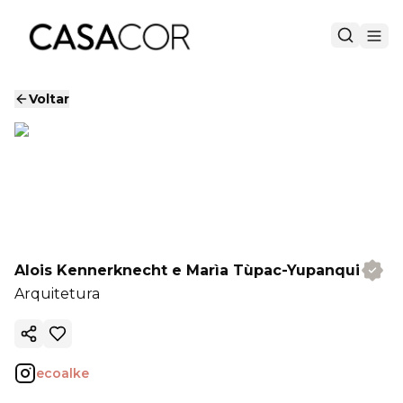
Voltar
Alois Kennerknecht e Marìa Tùpac-Yupanqui
Arquitetura
Copiar link
ecoalke