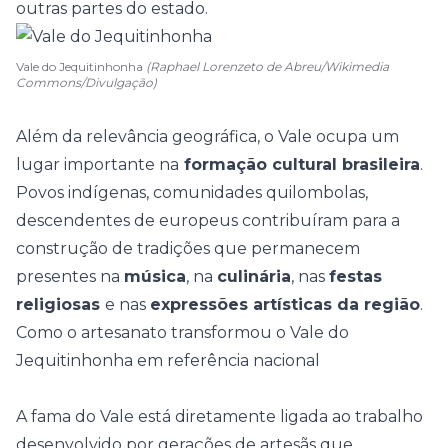
outras partes do estado.
Vale do Jequitinhonha
(Raphael Lorenzeto de Abreu/Wikimedia
Commons/Divulgação)
Além da relevância geográfica, o Vale ocupa um
lugar importante na
formação cultural brasileira
.
Povos indígenas, comunidades quilombolas,
descendentes de europeus contribuíram para a
construção de tradições que permanecem
presentes na
música
, na
culinária
, nas
festas
religiosas
e nas
expressões artísticas da região
.
Como o artesanato transformou o Vale do
Jequitinhonha em referência nacional
A fama do Vale está diretamente ligada ao trabalho
desenvolvido por gerações de artesãs que