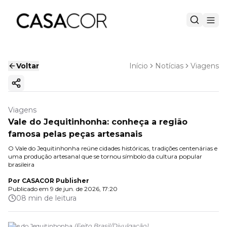
Voltar
Início
Notícias
Viagens
Copiar link
Viagens
Vale do Jequitinhonha: conheça a região
famosa pelas peças artesanais
O Vale do Jequitinhonha reúne cidades históricas, tradições centenárias e
uma produção artesanal que se tornou símbolo da cultura popular
brasileira
Por
CASACOR Publisher
Publicado em
9 de jun. de 2026, 17:20
08 min de leitura
Vale do Jequitinhonha
(
Feito Brasil
/
Divulgação
)