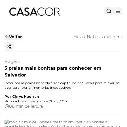
Voltar
Início
Notícias
Viagens
Copiar link
Viagens
5 praias mais bonitas para conhecer em
Salvador
Descubra as praias imperdíveis da capital baiana, ideais para relaxar, se
aventurar e criar memórias inesquecíveis
Por
Chrys Hadrian
Publicado em
11 de mar. de 2025, 7:00
08 min de leitura
Como diz a música, 'Passar uma tarde em Itapuã' é vivenciar a
serenidade do lugar, onde o pôr do sol se transforma em um espetáculo