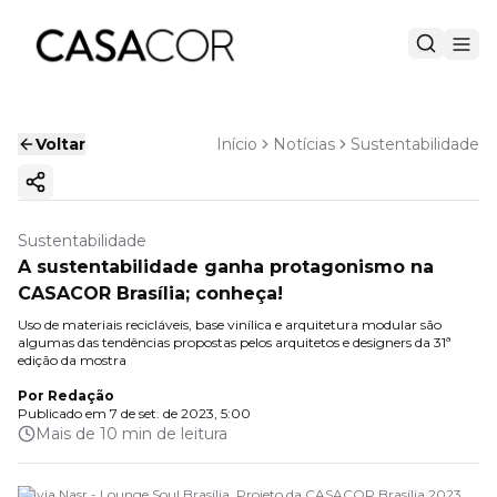
Voltar
Início
Notícias
Sustentabilidade
Copiar link
Sustentabilidade
A sustentabilidade ganha protagonismo na
CASACOR Brasília; conheça!
Uso de materiais recicláveis, base vinílica e arquitetura modular são
algumas das tendências propostas pelos arquitetos e designers da 31ª
edição da mostra
Por
Redação
Publicado em
7 de set. de 2023, 5:00
Mais de 10 min de leitura
Flávia Nasr - Lounge Soul Brasília. Projeto da CASACOR Brasília 2023.