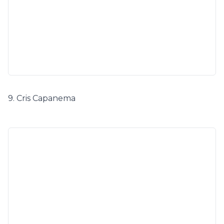
9. C
ris Capanema