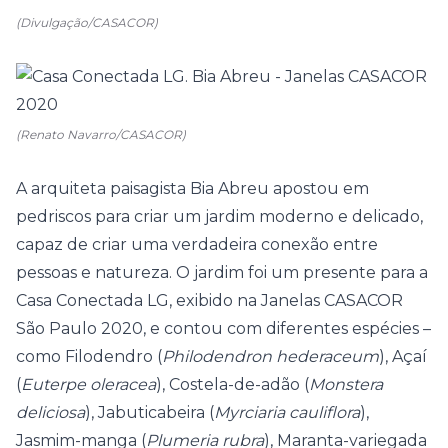
(Divulgação/CASACOR)
(Renato Navarro/CASACOR)
A arquiteta paisagista Bia Abreu apostou em
pedriscos para criar um jardim moderno e delicado,
capaz de criar uma verdadeira conexão entre
pessoas e natureza. O
jardim foi um presente para a
Casa Conectada LG
, exibido na
Janelas CASACOR
São Paulo
2020, e contou com diferentes espécies –
como Filodendro (
Philodendron hederaceum
), Açaí
(
Euterpe oleracea
), Costela-de-adão (
Monstera
deliciosa
), Jabuticabeira (
Myrciaria cauliflora
),
Jasmim-manga (
Plumeria rubra
), Maranta-variegada