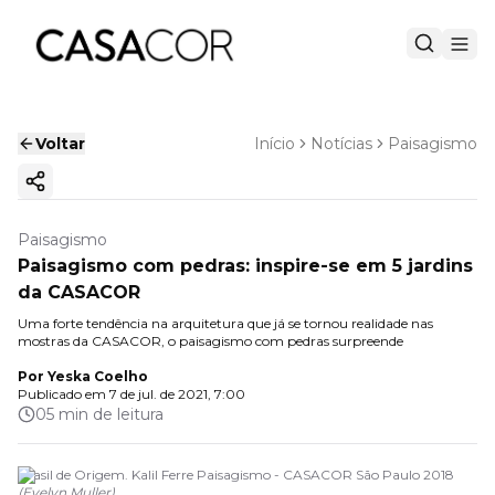
Voltar
Início
Notícias
Paisagismo
Copiar link
Paisagismo
Paisagismo com pedras: inspire-se em 5 jardins
da CASACOR
Uma forte tendência na arquitetura que já se tornou realidade nas
mostras da CASACOR, o paisagismo com pedras surpreende
Por
Yeska Coelho
Publicado em
7 de jul. de 2021, 7:00
05 min de leitura
Brasil de Origem. Kalil Ferre Paisagismo - CASACOR São Paulo 2018
(
Evelyn Muller
)