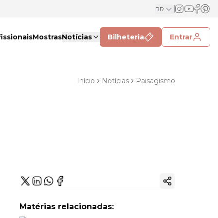
BR
issionais
Mostras
Notícias
Bilheteria
Entrar
Início
Notícias
Paisagismo
Copiar link
Matérias relacionadas: