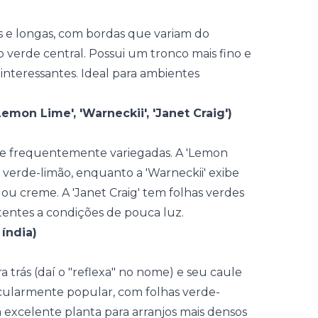
as e longas, com bordas que variam do
 verde central. Possui um tronco mais fino e
 interessantes. Ideal para ambientes
mon Lime', 'Warneckii', 'Janet Craig')
s e frequentemente variegadas. A 'Lemon
e verde-limão, enquanto a 'Warneckii' exibe
ou creme. A 'Janet Craig' tem folhas verdes
stentes a condições de pouca luz.
índia)
 trás (daí o "reflexa" no nome) e seu caule
ticularmente popular, com folhas verde-
 excelente planta para arranjos mais densos