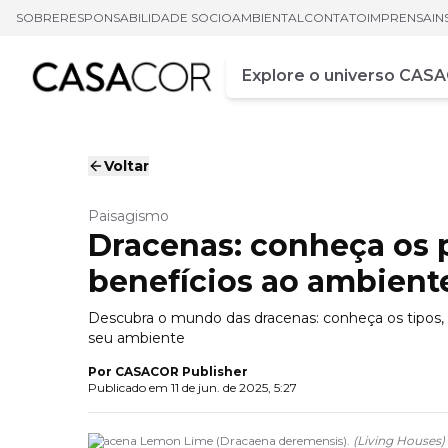
SOBRE
RESPONSABILIDADE SOCIOAMBIENTAL
CONTATO
IMPRENSA
IN
Campo de busca
Digite pelo menos três ca
Voltar
Paisagismo
Dracenas: conheça os p
benefícios ao ambient
Descubra o mundo das dracenas: conheça os tipos, c
seu ambiente
Por
CASACOR Publisher
Publicado em
11 de jun. de 2025, 5:27
Dracena Lemon Lime (Dracaena deremensis).
(
Living Houses
)