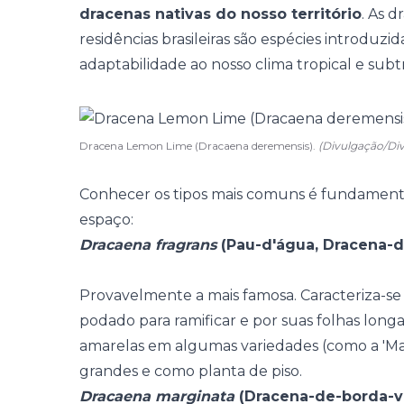
dracenas nativas do nosso território
. As 
residências brasileiras são espécies introduzid
adaptabilidade ao nosso clima tropical e subtr
Dracena Lemon Lime (Dracaena deremensis).
(Divulgação/Di
Conhecer os tipos mais comuns é fundamenta
espaço:
Dracaena fragrans
(
Pau-d'água
, Dracena-
Provavelmente a mais famosa. Caracteriza-se
podado para ramificar e por suas folhas long
amarelas em algumas variedades (como a 'Mas
grandes e como planta de piso.
Dracaena marginata
(Dracena-de-borda-v