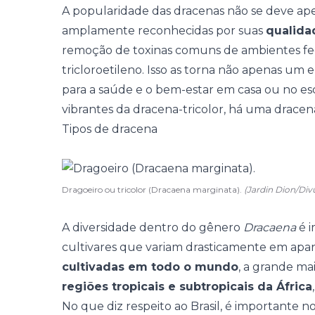
A popularidade das dracenas não se deve apen
amplamente reconhecidas por suas
qualida
remoção de toxinas comuns de ambientes fe
tricloroetileno. Isso as torna não apenas u
para a saúde e o bem-estar em casa ou no esc
vibrantes da dracena-tricolor, há uma dracena
Tipos de dracena
Dragoeiro ou tricolor (Dracaena marginata).
(Jardin Dion/Div
A diversidade dentro do gênero
Dracaena
é i
cultivares que variam drasticamente em apar
cultivadas em todo o mundo
, a grande ma
regiões tropicais e subtropicais da África
No que diz respeito ao Brasil, é importante 