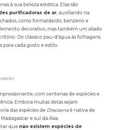
as à sua beleza estética. Elas são
des purificadoras de ar
, auxiliando na
chados, como formaldeído, benzeno e
m elemento decorativo, mas também um aliado
ritório. Do clássico pau-d'água às folhagens
 para cada gosto e estilo.
ulgação)
mpressionante, com centenas de espécies e
ência. Embora muitas delas sejam
ioria das espécies de
Dracaena
é nativa de
, Madagascar e sul da Ásia.
notar que
não existem espécies de