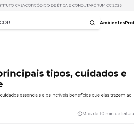
STITUTO CASACOR
CÓDIGO DE ÉTICA E CONDUTA
FÓRUM CC 2026
Ambientes
Prof
racteres
rincipais tipos, cuidados e
e
uidados essenciais e os incríveis benefícios que elas trazem ao
Mais de 10 min de leitura